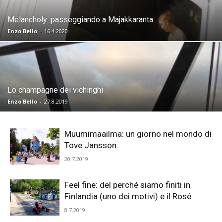
Melancholy: passeggiando a Majakkaranta
Enzo Bello
-
16.4.2020
Lo champagne dei vichinghi
Enzo Bello
-
27.8.2019
Muumimaailma: un giorno nel mondo di
Tove Jansson
20.7.2019
Feel fine: del perché siamo finiti in
Finlandia (uno dei motivi) e il Rosé
8.7.2019