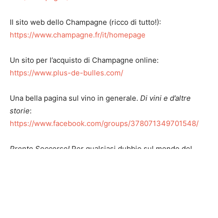
Il sito web dello Champagne (ricco di tutto!):
https://www.champagne.fr/it/homepage
Un sito per l’acquisto di Champagne online:
https://www.plus-de-bulles.com/
Una bella pagina sul vino in generale.
Di vini e d’altre
storie
:
https://www.facebook.com/groups/378071349701548/
Pronto Soccorso!
Per qualsiasi dubbio sul mondo del
vino, il gruppo dei Sommelier italiani:
https://www.facebook.com/groups/579779688731184/
Sito completo e ricchissimo con schede delle più
importante maison, enciclopedia, video e tanto altro: