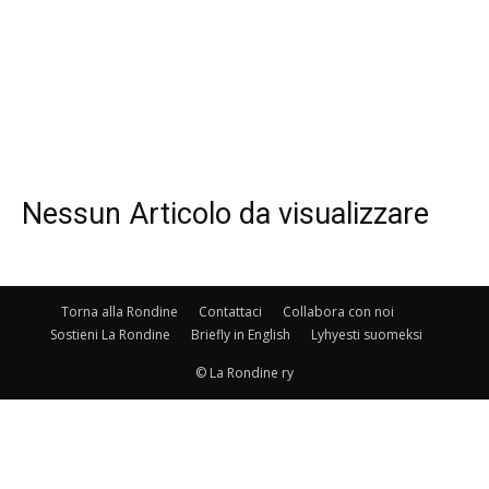
Nessun Articolo da visualizzare
Torna alla Rondine
Contattaci
Collabora con noi
Sostieni La Rondine
Briefly in English
Lyhyesti suomeksi
© La Rondine ry